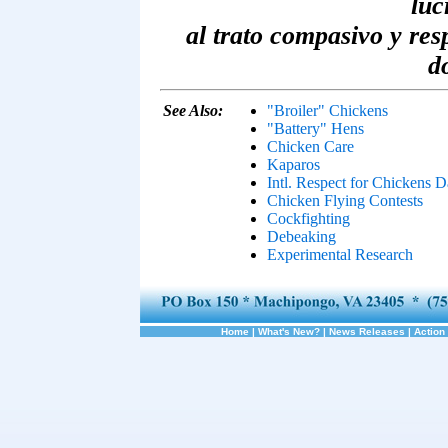
luc
al trato compasivo y resp
d
See Also:
"Broiler" Chickens
"Battery" Hens
Chicken Care
Kaparos
Intl. Respect for Chickens 
Chicken Flying Contests
Cockfighting
Debeaking
Experimental Research
Home
|
What's New?
|
News Releases
|
Action 